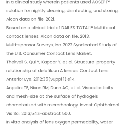
In a clinical study wherein patients used AOSEPT®
solution for nightly cleaning, disinfecting, and storing;
Alcon data on file, 2021.
Based on a clinical trial of DAILIES TOTAL1® Multifocal
contact lenses; Alcon data on file, 2013.
Multi-sponsor Surveys, Inc. 2022 Syndicated Study of
the U.S. Consumer Contact Lens Market.
Thekveli S, Qui Y, Kapoor Y, et al. Structure-property
relationship of delefilcon A lenses. Contact Lens
Anterior Eye. 2012;35(Suppl 1):e14.
Angelini TE, Nixon RM, Dunn AC, et al. Viscoelasticity
and mesh-size at the surface of hydrogels
characterized with microrheology. Invest Ophthalmol
Vis Sci. 2013;54:E-abstract 500.
In vitro analysis of lens oxygen permeability, water