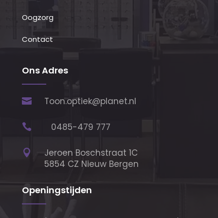
Oogzorg
Contact
Ons Adres
Toon.optiek@planet.nl

0485-479 777

Jeroen Boschstraat 1C

5854 CZ Nieuw Bergen
Openingstijden